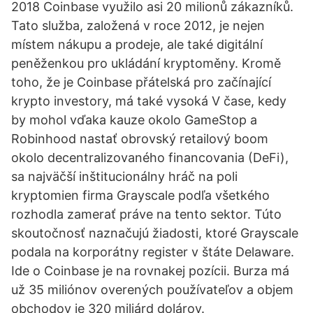
2018 Coinbase využilo asi 20 milionů zákazníků.
Tato služba, založená v roce 2012, je nejen
místem nákupu a prodeje, ale také digitální
peněženkou pro ukládání kryptoměny. Kromě
toho, že je Coinbase přátelská pro začínající
krypto investory, má také vysoká V čase, kedy
by mohol vďaka kauze okolo GameStop a
Robinhood nastať obrovský retailový boom
okolo decentralizovaného financovania (DeFi),
sa najväčší inštitucionálny hráč na poli
kryptomien firma Grayscale podľa všetkého
rozhodla zamerať práve na tento sektor. Túto
skoutočnosť naznačujú žiadosti, ktoré Grayscale
podala na korporátny register v štáte Delaware.
Ide o Coinbase je na rovnakej pozícii. Burza má
už 35 miliónov overených používateľov a objem
obchodov je 320 miliárd dolárov.