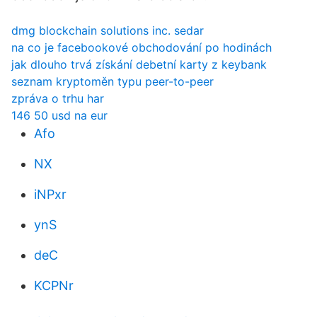
dmg blockchain solutions inc. sedar
na co je facebookové obchodování po hodinách
jak dlouho trvá získání debetní karty z keybank
seznam kryptoměn typu peer-to-peer
zpráva o trhu har
146 50 usd na eur
Afo
NX
iNPxr
ynS
deC
KCPNr