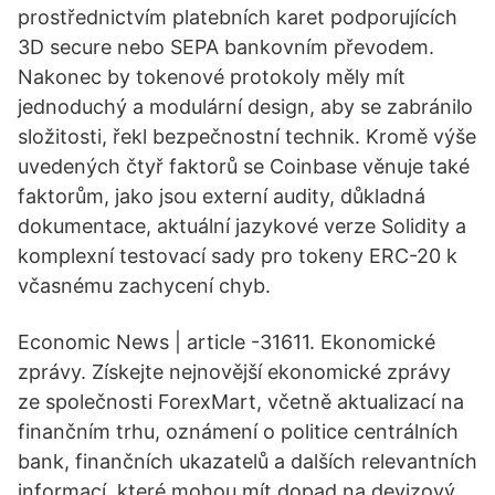
prostřednictvím platebních karet podporujících
3D secure nebo SEPA bankovním převodem.
Nakonec by tokenové protokoly měly mít
jednoduchý a modulární design, aby se zabránilo
složitosti, řekl bezpečnostní technik. Kromě výše
uvedených čtyř faktorů se Coinbase věnuje také
faktorům, jako jsou externí audity, důkladná
dokumentace, aktuální jazykové verze Solidity a
komplexní testovací sady pro tokeny ERC-20 k
včasnému zachycení chyb.
Economic News | article -31611. Ekonomické
zprávy. Získejte nejnovější ekonomické zprávy
ze společnosti ForexMart, včetně aktualizací na
finančním trhu, oznámení o politice centrálních
bank, finančních ukazatelů a dalších relevantních
informací, které mohou mít dopad na devizový