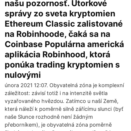
našu pozornosť. Utorkové
správy zo sveta kryptomien
Ethereum Classic zalistované
na Robinhoode, čaká sa na
Coinbase Populárna americká
aplikácia Robinhood, ktorá
ponúka trading kryptomien s
nulovými
února 2021 12:07. Obyvatelná zóna je komplexní
záležitost: závisí totiž i na intenzitě světla
vyzařovaného hvězdou. Zatímco u naší Země,
která náleží k poměrně silně zářícímu slunci (byť
naše Slunce rozhodně není žádným
přeborníkem), je obyvatelná zóna poměrně